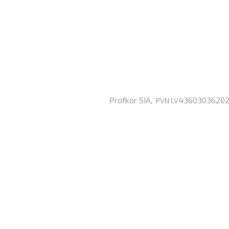
Profkor SIA,
43603036202, 
PVN LV