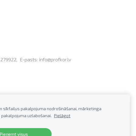
0279922,
E-pasts:
info@profkor.lv
m sīkfailus pakalpojuma nodrošināšanai, mārketinga
 pakalpojuma uzlabošanai.
Pielāgot
Pieņemt visus