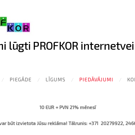
ni lūgti PROFKOR internetvei
PIEGĀDE
LĪGUMS
PIEDĀVĀJUMI
KO
10 EUR + PVN 21% mēnesī
 var būt izvietota Jūsu reklāma! Tālrunis: +371
20279922, 246