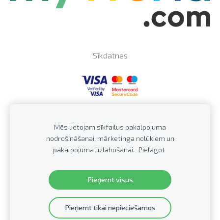
Sīkdatnes
Profkor SIA,
43603036202, Skolas iela57a/27,
PVN LV
Mēs lietojam sīkfailus pakalpojuma
Jūrmala, LV-2016, Latvija Tālrunis: +371
20279922,
E-
nodrošināšanai, mārketinga nolūkiem un
pasts:
info@profkor.lv
pakalpojuma uzlabošanai.
Pielāgot
Distances līgums
© 2008-2025 PROFKOR.
Visas tiesības aizsargātas.
Pieņemt visus
Pieņemt tikai nepieciešamos