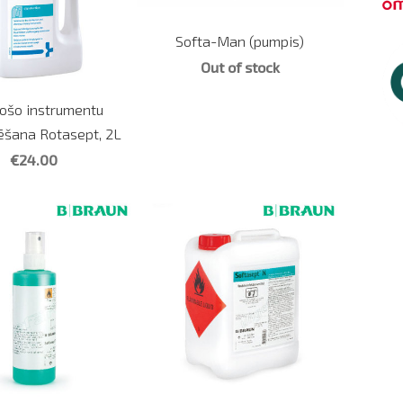
Softa-Man (pumpis)
Out of stock
ošo instrumentu
cēšana Rotasept, 2L
€24.00