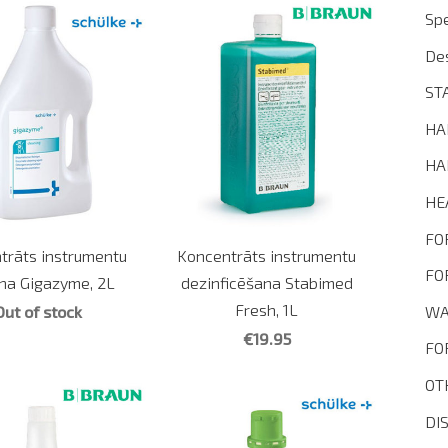
Spe
De
ST
HA
HA
HE
FO
trāts instrumentu
Koncentrāts instrumentu
FO
ana Gigazyme, 2L
dezinficēšana Stabimed
Fresh, 1L
Out of stock
WA
€19.95
FO
OT
DI