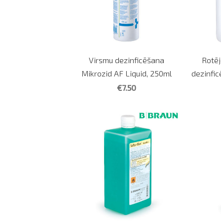
Virsmu dezinficēšana
Rotēj
Mikrozid AF Liquid, 250ml
dezinfi
€7.50