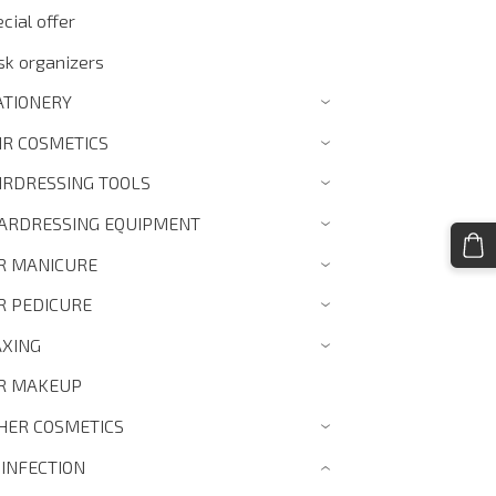
cial offer
sk organizers
ATIONERY
›
IR COSMETICS
›
IRDRESSING TOOLS
›
ARDRESSING EQUIPMENT
›
R MANICURE
›
R PEDICURE
›
XING
›
R MAKEUP
HER COSMETICS
›
SINFECTION
›