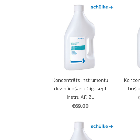
Koncentrāts instrumentu
Koncen
dezinficēšana Gigasept
tīrīš
Instru AF, 2L
€69.00