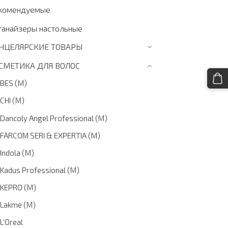
комендуемые
ганайзеры настольные
НЦЕЛЯРСКИЕ ТОВАРЫ
›
СМЕТИКА ДЛЯ ВОЛОС
›
BES (M)
CHI (M)
Dancoly Angel Professional (M)
FARCOM SERI & EXPERTIA (M)
Indola (M)
Kadus Professional (M)
KEPRO (M)
Lakme (M)
L'Oreal