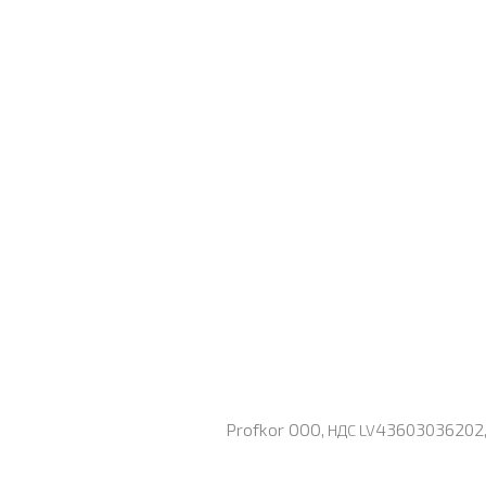
Profkor ООО,
43603036202, 
НДС LV