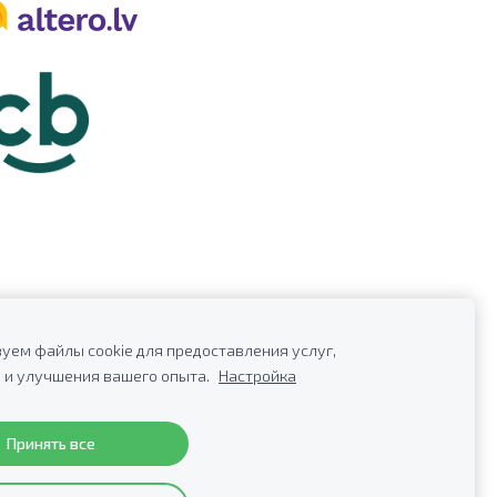
уем файлы cookie для предоставления услуг,
 и улучшения вашего опыта.
Настройка
20279922,
E-почта:
info@profkor.lv
Принять все