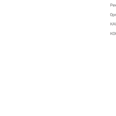
Ре
Ор
КА
КО