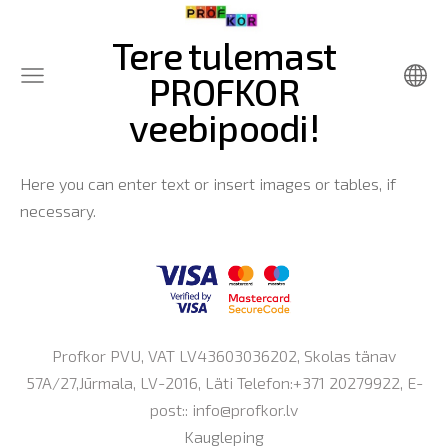
Tere tulemast
PROFKOR
veebipoodi!
Here you can enter text or insert images or tables, if
necessary.
Profkor PVU, VAT LV43603036202, Skolas tänav
57A/27,Jūrmala, LV-2016, Läti Telefon:+371 20279922, E-
post::
info@profkor.lv
Kaugleping