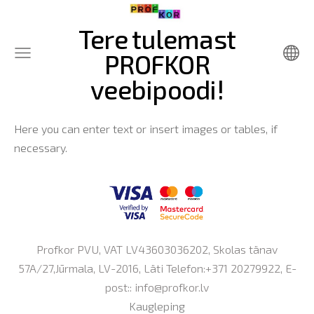
Tere tulemast
PROFKOR
veebipoodi!
Here you can enter text or insert images or tables, if
necessary.
Profkor PVU, VAT LV43603036202, Skolas tänav
57A/27,Jūrmala, LV-2016, Läti Telefon:+371 20279922, E-
post::
info@profkor.lv
Kaugleping