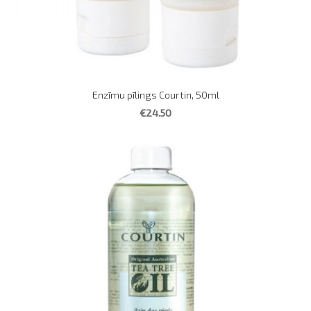
Enzīmu pīlings Courtin, 50ml
€24.50