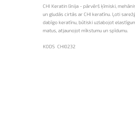
CHI Keratin līnija - pārvērš ķīmiski, mehān
un gludās cirtās ar CHI keratīnu. Ļoti sare
dabīgo keratīnu, būtiski uzlabojot elastīgu
matus, atjaunojot mīkstumu un spīdumu.
KODS CHI0232