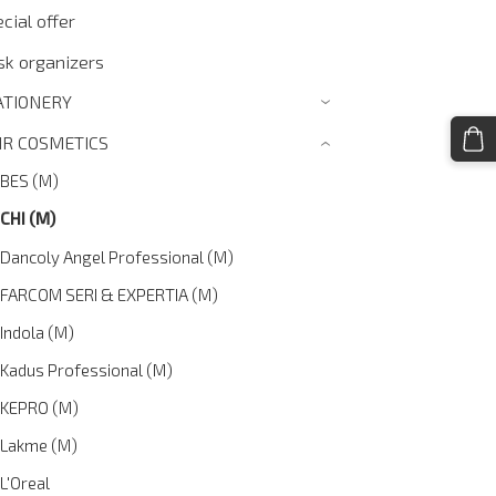
cial offer
sk organizers
ATIONERY
›
IR COSMETICS
›
BES (M)
CHI (M)
Dancoly Angel Professional (M)
FARCOM SERI & EXPERTIA (M)
Indola (M)
Kadus Professional (M)
KEPRO (M)
Lakme (M)
L'Oreal