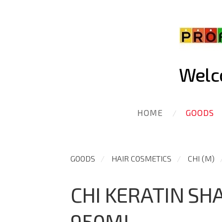
Welco
HOME
GOODS
GOODS
HAIR COSMETICS
CHI (M)
CHI KERATIN S
950ML