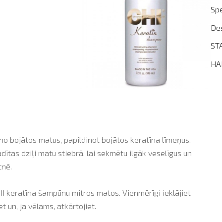
Spe
De
ST
HA
no bojātos matus, papildinot bojātos keratīna līmeņus.
ītas dziļi matu stiebrā, lai sekmētu ilgāk veselīgus un
tnē.
I keratīna šampūnu mitros matos. Vienmērīgi ieklājiet
t un, ja vēlams, atkārtojiet.