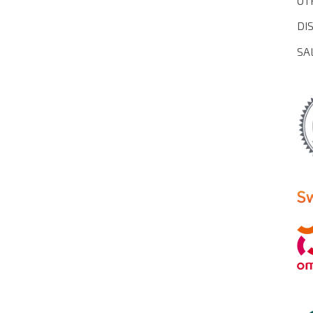
OT
DI
SA