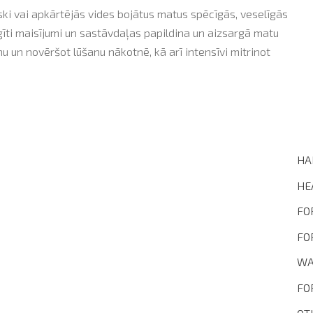
iski vai apkārtējās vides bojātus matus spēcīgās, veselīgās
žģīti maisījumi un sastāvdaļas papildina un aizsargā matu
mu un novēršot lūšanu nākotnē, kā arī intensīvi mitrinot
HA
HE
FO
FO
WA
FO