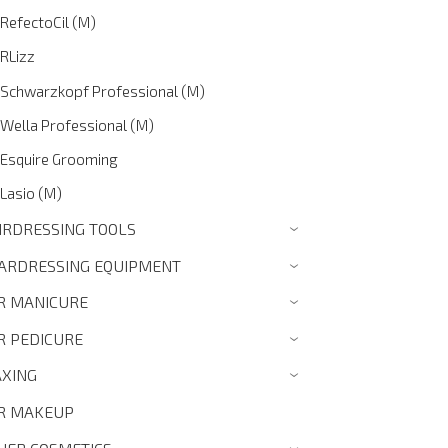
RefectoCil (M)
RLizz
Schwarzkopf Professional (M)
Wella Professional (M)
Esquire Grooming
Lasio (M)
IRDRESSING TOOLS
›
ARDRESSING EQUIPMENT
›
R MANICURE
›
R PEDICURE
›
XING
›
R MAKEUP