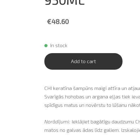
€48.60
In stock
Add to cart
CHI keratīna šampūns maigi attīra un atjau
Svarīgās hohobas un argana eļļas tiek ievad
spīdīgus matus un novērstu to lūšanu nāko
Norādījumi:
Ieklājiet bagātīgu daudzumu CH
matos no galvas ādas līdz galiem. Izskalojie