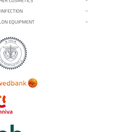
HER COSMETICS
›
SINFECTION
›
LON EQUIPMENT
›