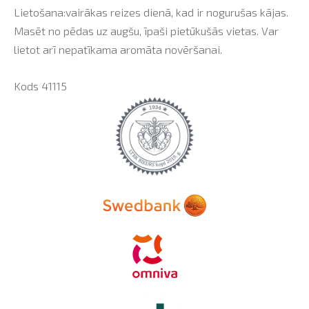
Lietošana:vairākas reizes dienā, kad ir nogurušas kājas.
Masēt no pēdas uz augšu, īpaši pietūkušās vietas. Var
lietot arī nepatīkama aromāta novēršanai.
Kods
41115