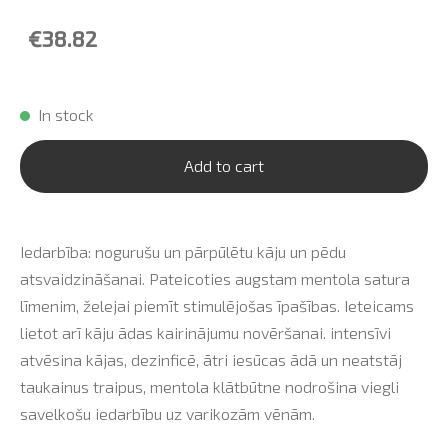
€38.82
In stock
Add to cart
Iedarbība: nogurušu un pārpūlētu kāju un pēdu
atsvaidzināšanai. Pateicoties augstam mentola satura
līmenim, želejai piemīt stimulējošas īpašības. Ieteicams
lietot arī kāju ādas kairinājumu novēršanai. intensīvi
atvēsina kājas, dezinficē, ātri iesūcas ādā un neatstāj
taukainus traipus, mentola klātbūtne nodrošina viegli
savelkošu iedarbību uz varikozām vēnām.