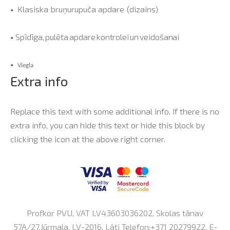
Klasiska
bruņurupuča
apdar
e
(dizains)
•
Spīdīga,
pulēta
apdare
kontrolei
un
v
eidošanai
•
•
Viegla
Extra info
Replace this text with some additional info. If there is no
extra info, you can hide this text or hide this block by
clicking the icon at the above right corner.
Profkor PVU, VAT LV43603036202, Skolas tänav
57A/27,Jūrmala, LV-2016, Läti Telefon:+371 20279922, E-