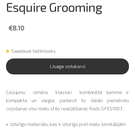
Esquire Grooming
€8.10
Saadaval tellimiseks
Lisage ostukorvi
C
eļojumu
izmēra
klasiski
kombinētā
ķemme
ir
kompakta
un
viegla,
padar
ot
to
ideāli
piemērotu
ceļošanai
visu
matu
stilu
realizēšanai. Kods
GFES1003
Izturīgs
materiāls,
kas
ir
izturīgs
pret
matu
ķimikālijām
•