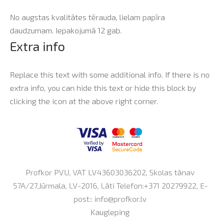
No augstas kvalitātes tērauda, lielam papīra
daudzumam. Iepakojumā 12 gab.
Extra info
Replace this text with some additional info. If there is no
extra info, you can hide this text or hide this block by
clicking the icon at the above right corner.
Profkor PVU, VAT LV43603036202, Skolas tänav
57A/27,Jūrmala, LV-2016, Läti Telefon:+371 20279922, E-
post::
info@profkor.lv
Kaugleping