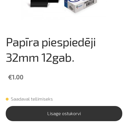
Papīra piespiedēji
32mm 12gab.
€1.00
Saadaval tellimiseks
Lisage ostukorvi