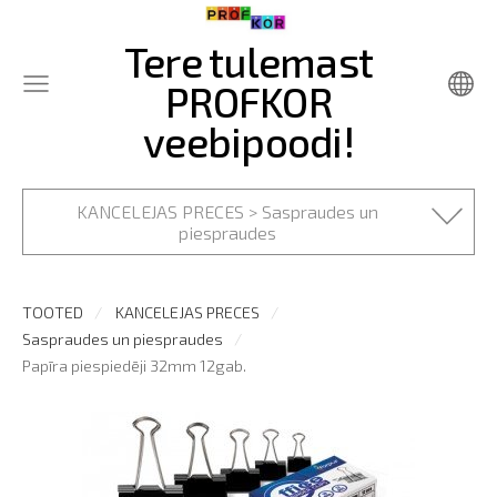
Tere tulemast
PROFKOR
veebipoodi!
KANCELEJAS PRECES > Saspraudes un
piespraudes
TOOTED
KANCELEJAS PRECES
Saspraudes un piespraudes
Papīra piespiedēji 32mm 12gab.