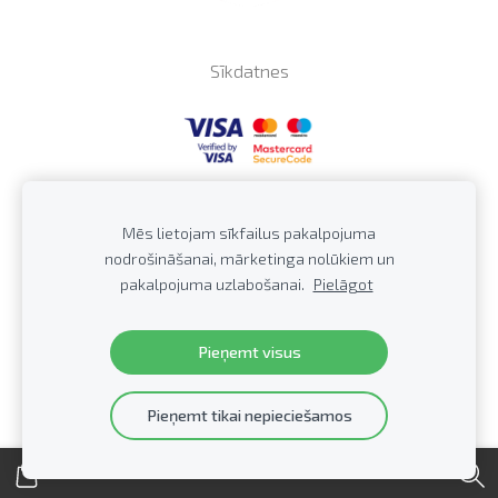
Sīkdatnes
Profkor SIA,
43603036202, Skolas iela57a/27,
PVN LV
Mēs lietojam sīkfailus pakalpojuma
Jūrmala, LV-2016, Latvija Tālrunis: +371
20279922,
E-
nodrošināšanai, mārketinga nolūkiem un
pasts:
info@profkor.lv
pakalpojuma uzlabošanai.
Pielāgot
Distances līgums
© 2008-2025 PROFKOR.
Visas tiesības aizsargātas.
Pieņemt visus
Pieņemt tikai nepieciešamos