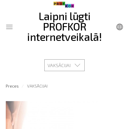
Laipni lūgti
PROFKOR
internetveikalā!
VAKSĀCIJAI
Preces
VAKSĀCIJAI