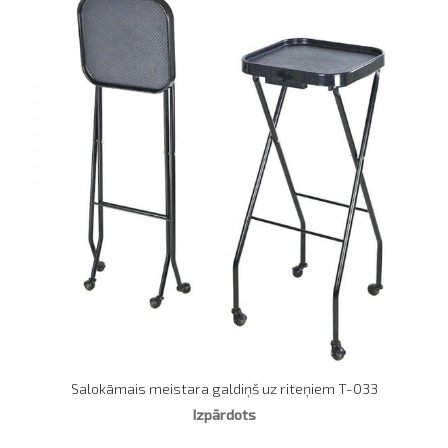
Salokāmais meistara galdiņš uz riteņiem T-033
Izpārdots