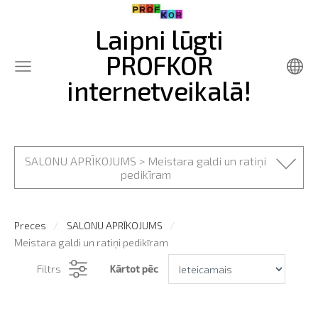
Laipni lūgti
PROFKOR
internetveikalā!
SALONU APRĪKOJUMS > Meistara galdi un ratiņi
pedikīram
Preces
SALONU APRĪKOJUMS
Meistara galdi un ratiņi pedikīram
Filtrs
Kārtot pēc