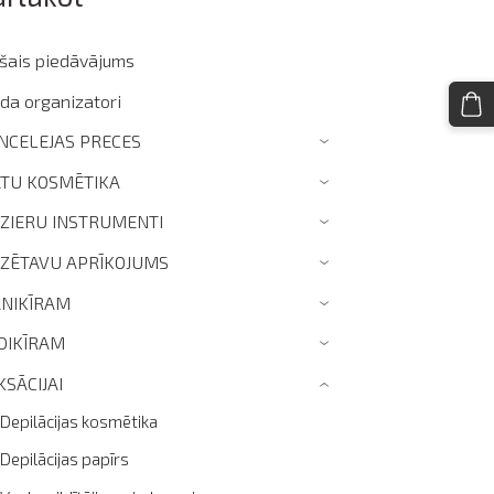
ašais piedāvājums
da organizatori
NCELEJAS PRECES
›
TU KOSMĒTIKA
›
IZIERU INSTRUMENTI
›
IZĒTAVU APRĪKOJUMS
›
NIKĪRAM
›
DIKĪRAM
›
KSĀCIJAI
›
Depilācijas kosmētika
Depilācijas papīrs