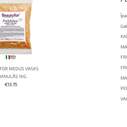
Īp
Gal
KA
MA
FR
FR
FOR MEDUS VASKS
RANULĀS 1KG
MA
€13.75
PE
VA