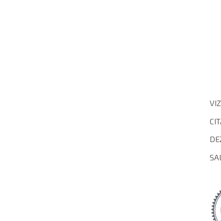
VI
CI
DE
SA