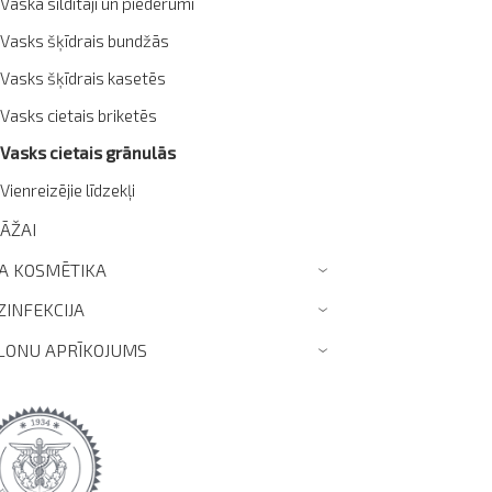
Vaska sildītāji un piederumi
Vasks šķīdrais bundžās
Vasks šķīdrais kasetēs
Vasks cietais briketēs
Vasks cietais grānulās
Vienreizējie līdzekļi
ZĀŽAI
TA KOSMĒTIKA
›
ZINFEKCIJA
›
LONU APRĪKOJUMS
›