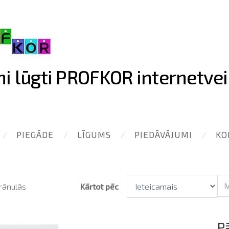
ni lūgti PROFKOR internetvei
PIEGĀDE
LĪGUMS
PIEDĀVĀJUMI
KO
rānulās
Kārtot pēc
P