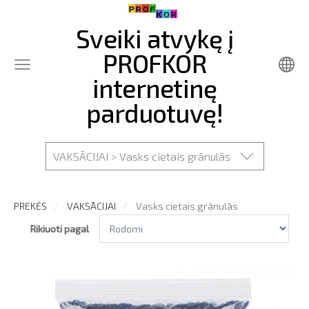
Sveiki atvykę į
PROFKOR
internetinę
parduotuvę!
VAKSĀCIJAI > Vasks cietais grānulās
PREKĖS
VAKSĀCIJAI
Vasks cietais grānulās
Rikiuoti pagal