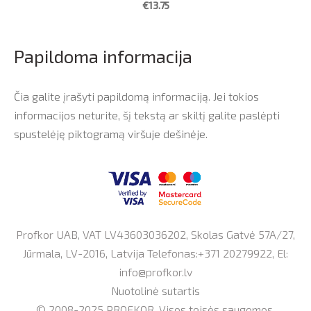
€13.75
Papildoma informacija
Čia galite įrašyti papildomą informaciją. Jei tokios
informacijos neturite, šį tekstą ar skiltį galite paslėpti
spustelėję piktogramą viršuje dešinėje.
Profkor UAB, VAT LV43603036202, Skolas Gatvė 57A/27,
Jūrmala, LV-2016, Latvija Telefonas:+371 20279922, El:
info@profkor.lv
Nuotolinė sutartis
© 2008-2025 PROFKOR. Visos teisės saugomos.