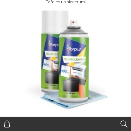
Tāfeles un piederumi
Tīrīšanas līdzekļi biroja tehnikai