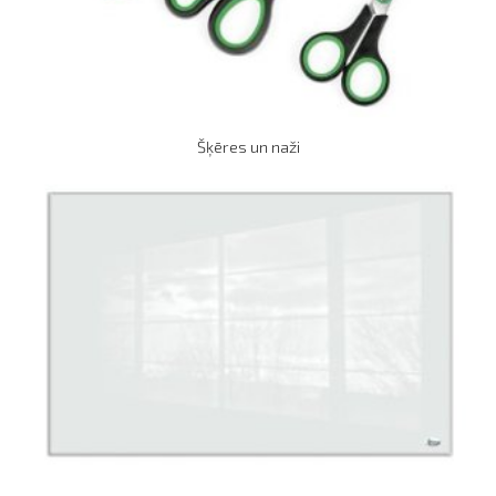
Šķēres un naži