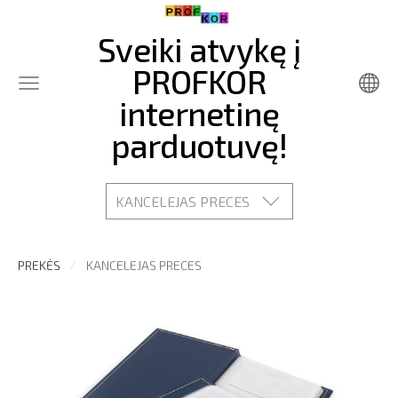
Sveiki atvykę į
PROFKOR
internetinę
parduotuvę!
KANCELEJAS PRECES
PREKĖS
KANCELEJAS PRECES