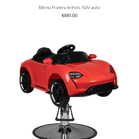
Bērnu frizieru krēsls, SUV auto
€661.00