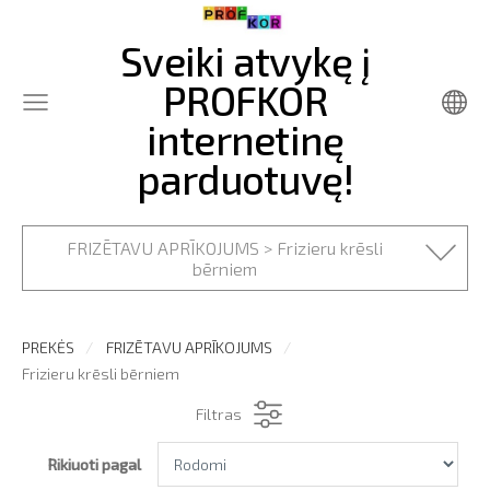
Sveiki atvykę į
PROFKOR
internetinę
parduotuvę!
FRIZĒTAVU APRĪKOJUMS > Frizieru krēsli
bērniem
PREKĖS
FRIZĒTAVU APRĪKOJUMS
Frizieru krēsli bērniem
Filtras
Rikiuoti pagal