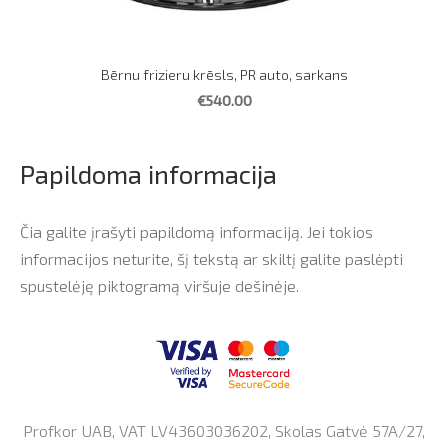
Bērnu frizieru krēsls, PR auto, sarkans
€540.00
Papildoma informacija
Čia galite įrašyti papildomą informaciją. Jei tokios
informacijos neturite, šį tekstą ar skiltį galite paslėpti
spustelėję piktogramą viršuje dešinėje.
Profkor UAB, VAT LV43603036202, Skolas Gatvė 57A/27,