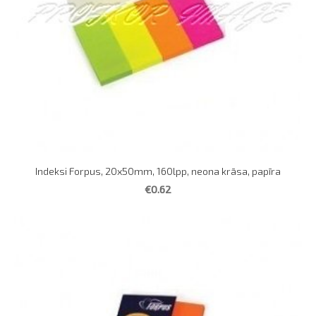
Indeksi Forpus, 20x50mm, 160lpp, neona krāsa, papīra
€0.62