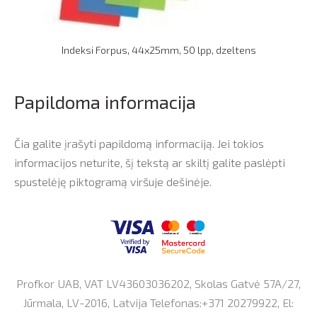
Indeksi Forpus, 44x25mm, 50 lpp, dzeltens
Papildoma informacija
Čia galite įrašyti papildomą informaciją. Jei tokios
informacijos neturite, šį tekstą ar skiltį galite paslėpti
spustelėję piktogramą viršuje dešinėje.
Profkor UAB, VAT LV43603036202, Skolas Gatvė 57A/27,
Jūrmala, LV-2016, Latvija Telefonas:+371 20279922, El: