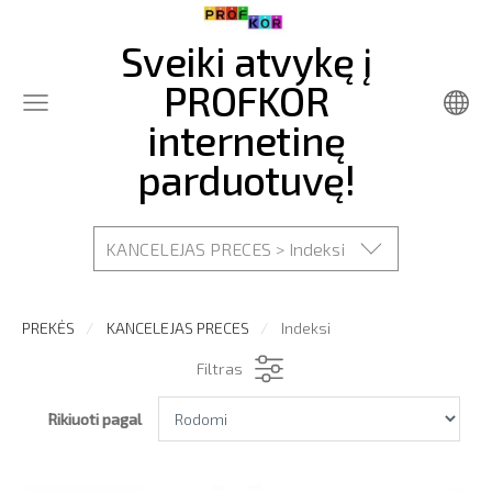
Sveiki atvykę į
PROFKOR
internetinę
parduotuvę!
KANCELEJAS PRECES > Indeksi
PREKĖS
KANCELEJAS PRECES
Indeksi
Filtras
Rikiuoti pagal