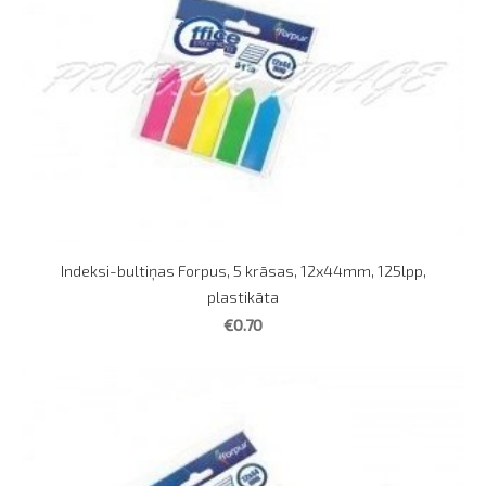
Indeksi-bultiņas Forpus, 5 krāsas, 12x44mm, 125lpp,
plastikāta
€0.70