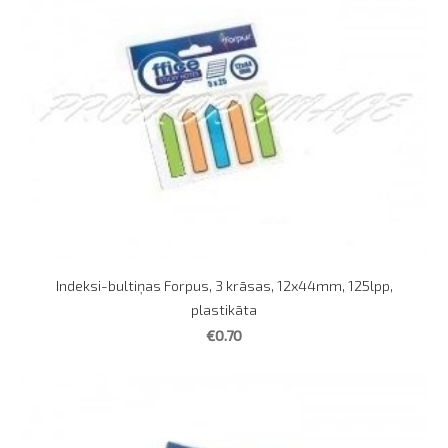
Indeksi-bultiņas Forpus, 3 krāsas, 12x44mm, 125lpp,
plastikāta
€0.70