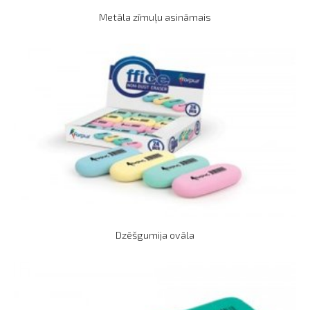
Metāla zīmuļu asināmais
Dzēšgumija ovāla