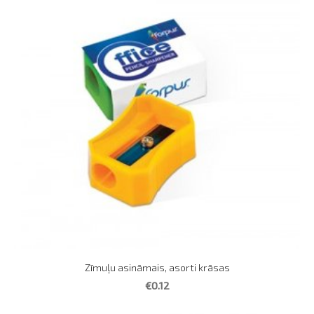
Zīmuļu asināmais, asorti krāsas
€0.12