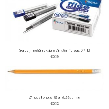
Serdeņi mehāniskajam zīmulim Forpus 0.7 HB
€0.19
Zīmulis Forpus HB ar dzēšgumiju
€0.12