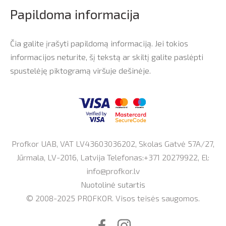
Papildoma informacija
Čia galite įrašyti papildomą informaciją. Jei tokios
informacijos neturite, šį tekstą ar skiltį galite paslėpti
spustelėję piktogramą viršuje dešinėje.
Profkor UAB, VAT LV43603036202, Skolas Gatvė 57A/27,
Jūrmala, LV-2016, Latvija Telefonas:+371 20279922, El:
info@profkor.lv
Nuotolinė sutartis
© 2008-2025 PROFKOR. Visos teisės saugomos.