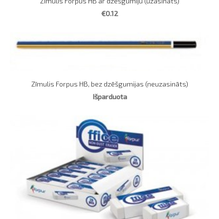
Zīmulis Forpus HB ar dzēšgumiju (uzasināts)
€0.12
Zīmulis Forpus HB, bez dzēšgumijas (neuzasināts)
Išparduota