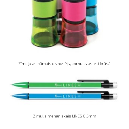
Zīmuļu asināmais divpusējs, korpuss asorti krāsā
Zīmulis mehāniskais LINES 0.5mm