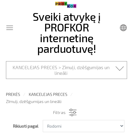
Sveiki atvykę į
PROFKOR
internetinę
parduotuvę!
KANCELEJAS PRECES > Zīmuļi, dzēšgumijas un
lineāli
PREKĖS
KANCELEJAS PRECES
Zīmuļi, dzēšgumijas un lineāli
Filtras
Rikiuoti pagal