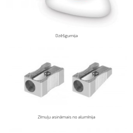
Dzēšgumija
Zīmuļu asināmais no alumīnija