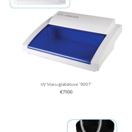
UV Staru glabātuve “9007”
€77.00