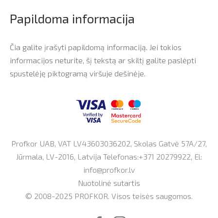
Papildoma informacija
Čia galite įrašyti papildomą informaciją. Jei tokios
informacijos neturite, šį tekstą ar skiltį galite paslėpti
spustelėję piktogramą viršuje dešinėje.
Profkor UAB, VAT LV43603036202, Skolas Gatvė 57A/27,
Jūrmala, LV-2016, Latvija Telefonas:+371 20279922, El:
info@profkor.lv
Nuotolinė sutartis
© 2008-2025 PROFKOR. Visos teisės saugomos.