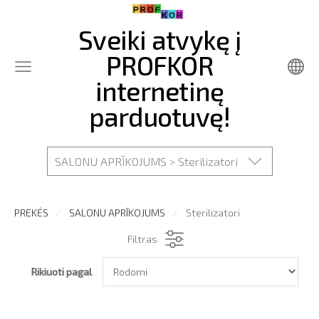
Sveiki atvykę į
PROFKOR
internetinę
parduotuvę!
SALONU APRĪKOJUMS > Sterilizatori
PREKĖS
SALONU APRĪKOJUMS
Sterilizatori
Filtras
Rikiuoti pagal