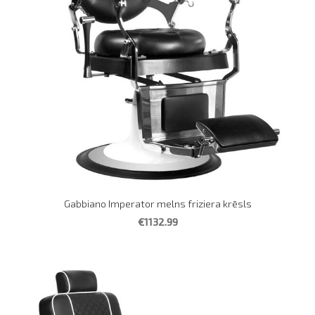
Gabbiano Imperator melns friziera krēsls
€1132.99