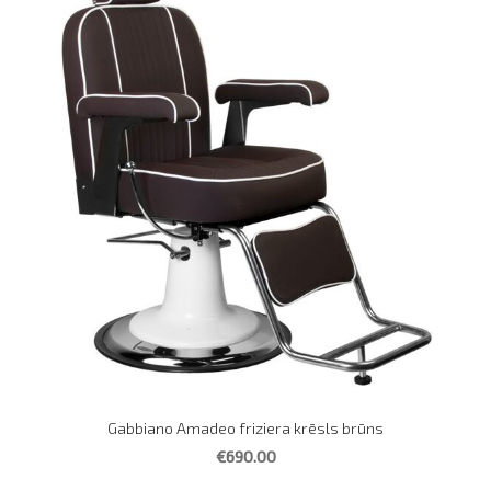
Gabbiano Amadeo friziera krēsls brūns
€690.00