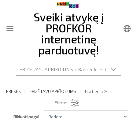
Sveiki atvykę į
PROFKOR
internetinę
parduotuvę!
FRIZĒTAVU APRĪKOJUMS > Barber krēsli
PREKĖS
FRIZĒTAVU APRĪKOJUMS
Barber krēsli
Filtras
Rikiuoti pagal