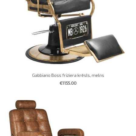
Gabbiano Boss friziera krēsls, melns
€1155.00