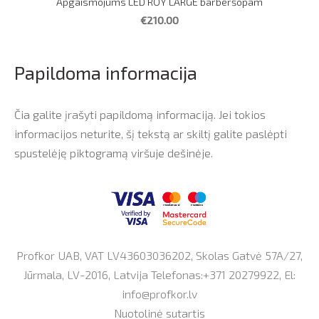
Apgaismojums LED ROY LARGE barberšopam
€210.00
Papildoma informacija
Čia galite įrašyti papildomą informaciją. Jei tokios
informacijos neturite, šį tekstą ar skiltį galite paslėpti
spustelėję piktogramą viršuje dešinėje.
Profkor UAB, VAT LV43603036202, Skolas Gatvė 57A/27,
Jūrmala, LV-2016, Latvija Telefonas:+371 20279922, El:
info@profkor.lv
Nuotolinė sutartis