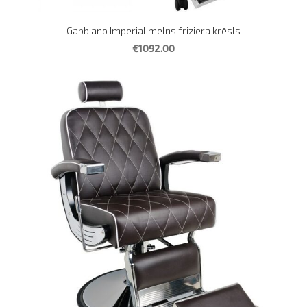
Gabbiano Imperial melns friziera krēsls
€1092.00