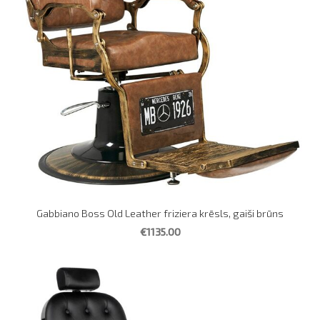
Gabbiano Boss Old Leather friziera krēsls, gaiši brūns
€1135.00