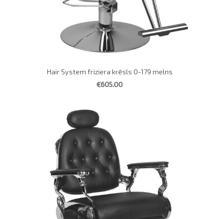
Hair System friziera krēsls 0-179 melns
€605.00