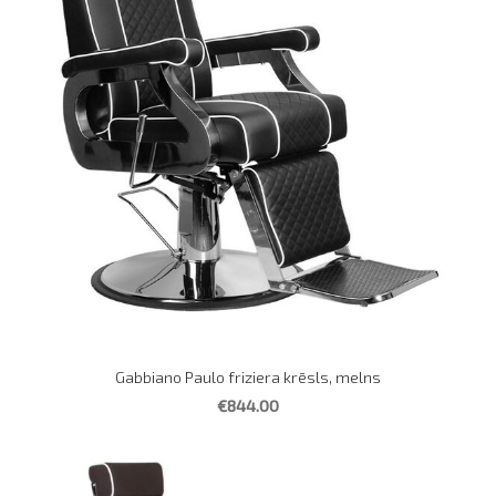
Gabbiano Paulo friziera krēsls, melns
€844.00