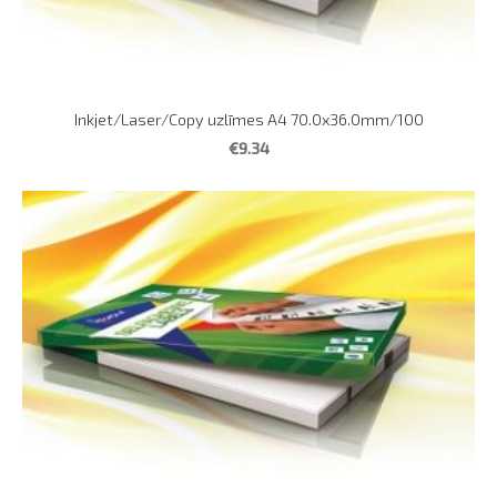
Inkjet/Laser/Copy uzlīmes A4 70.0x36.0mm/100
€9.34