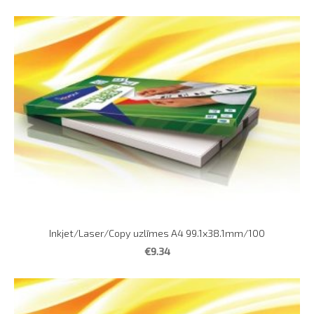
Inkjet/Laser/Copy uzlīmes A4 99.1x38.1mm/100
€9.34