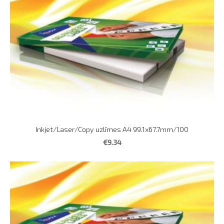
Inkjet/Laser/Copy uzlīmes A4 99.1x67.7mm/100
€9.34