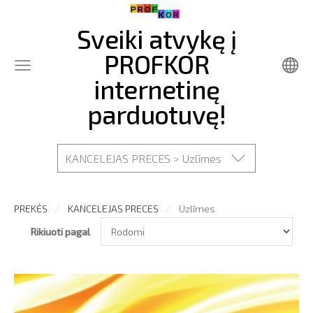
Sveiki atvykę į
PROFKOR
internetinę
parduotuvę!
KANCELEJAS PRECES > Uzlīmes
PREKĖS
KANCELEJAS PRECES
Uzlīmes
Rikiuoti pagal