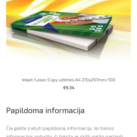
Inkjet/Laser/Copy uzlīmes A4 210x297mm/100
€9.34
Papildoma informacija
Čia galite įrašyti papildomą informaciją. Jei tokios
informacijos neturite, šį tekstą ar skiltį galite paslėpti