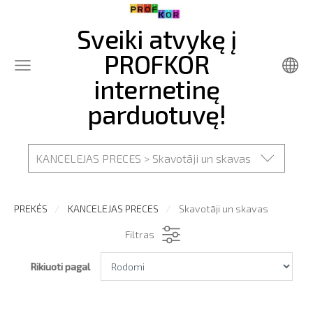
Sveiki atvykę į
PROFKOR
internetinę
parduotuvę!
KANCELEJAS PRECES > Skavotāji un skavas
PREKĖS
KANCELEJAS PRECES
Skavotāji un skavas
Filtras
Rikiuoti pagal