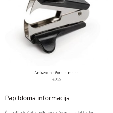
Atskavotājs Forpus, melns
€0.55
Papildoma informacija
Čia galite įrašyti papildomą informaciją. Jei tokios