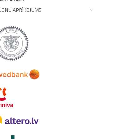
LONU APRĪKOJUMS
›