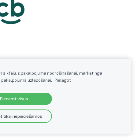
m sīkfailus pakalpojuma nodrošināšanai, mārketinga
 pakalpojuma uzlabošanai.
Pielāgot
0279922,
E-pasts:
info@profkor.lv
Pieņemt visus
t tikai nepieciešamos