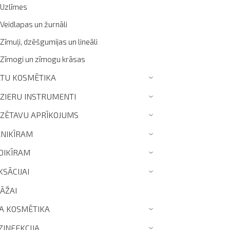
Uzlīmes
Veidlapas un žurnāli
Zīmuļi, dzēšgumijas un lineāli
Zīmogi un zīmogu krāsas
TU KOSMĒTIKA
›
IZIERU INSTRUMENTI
›
IZĒTAVU APRĪKOJUMS
›
NIKĪRAM
›
DIKĪRAM
›
KSĀCIJAI
›
ZĀŽAI
TA KOSMĒTIKA
›
ZINFEKCIJA
›