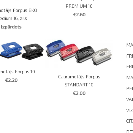
PREMIUM 16
otājs Forpus EKO
€2.60
dium 16, zils
Izpārdots
MA
FR
FR
motājs Forpus 10
Caurumotājs Forpus
MA
€2.20
STANDART 10
PE
€2.00
VA
VI
CI
DE