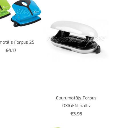
motājs Forpus 25
€4.17
Caurumotājs Forpus
OXIGEN, balts
€3.95