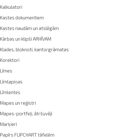
Kalkulatori
Kastes dokumentiem
Kastes naudām un atslēgām
Kārbas un klipši ARHĪVAM
Klades, bloknoti, kantorgrāmatas
Korektori
Līmes
Līmlapiņas
Līmlentes
Mapes un reģistri
Mapes-portfeļi, ātršuvēji
Marķieri
Papīrs FLIPCHART tāfelēm