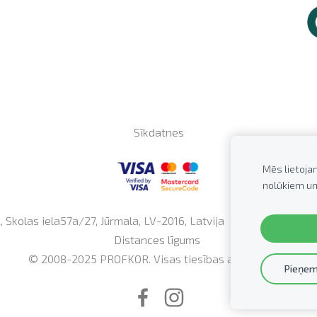
Sīkdatnes
Mēs lietoja
nolūkiem un
Skolas iela57a/27, Jūrmala, LV-2016, Latvija Tālrunis: +371
2
Distances līgums
© 2008-2025 PROFKOR.
Visas tiesības aizsargātas.
Pieņem