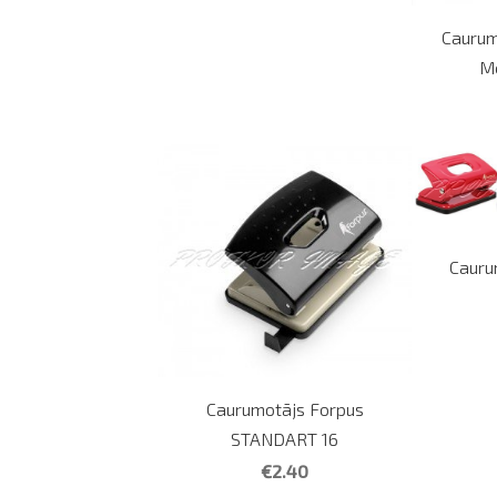
Caurum
Me
Cauru
Caurumotājs Forpus
STANDART 16
€2.40