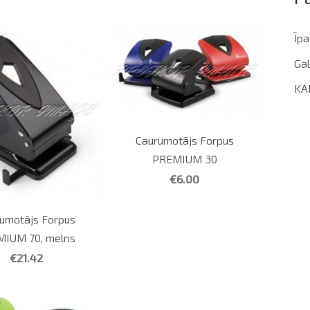
Īp
Gal
KA
Caurumotājs Forpus
PREMIUM 30
€6.00
umotājs Forpus
IUM 70, melns
€21.42