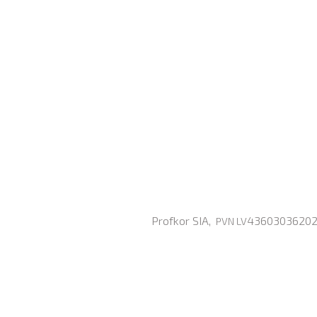
Profkor SIA,
43603036202, 
PVN LV