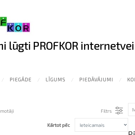
ni lūgti PROFKOR internetvei
PIEGĀDE
LĪGUMS
PIEDĀVĀJUMI
KO
motāji
Filtrs
Kārtot pēc
P