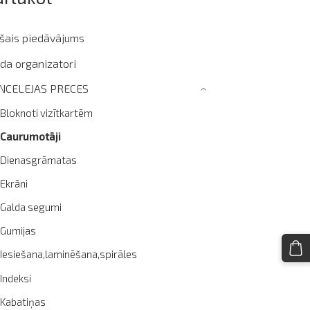
ašais piedāvājums
da organizatori
NCELEJAS PRECES
›
Bloknoti vizītkartēm
Caurumotāji
Dienasgrāmatas
Ekrāni
Galda segumi
Gumijas
Iesiešana,laminēšana,spirāles
Indeksi
Kabatiņas