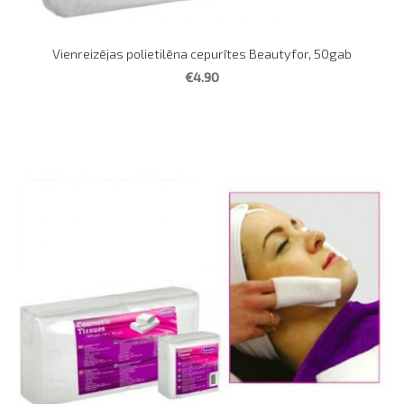
Vienreizējas polietilēna cepurītes Beautyfor, 50gab
€4.90