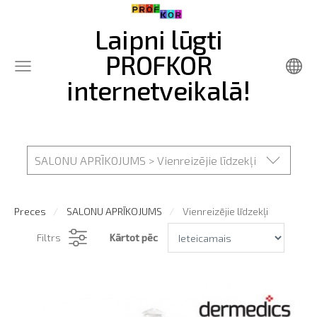
Laipni lūgti
PROFKOR
internetveikalā!
SALONU APRĪKOJUMS > Vienreizējie līdzekļi
Preces
SALONU APRĪKOJUMS
Vienreizējie līdzekļi
Filtrs
Kārtot pēc