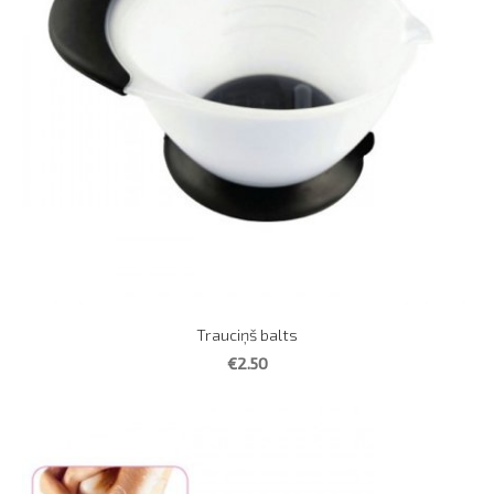
Trauciņš balts
€2.50