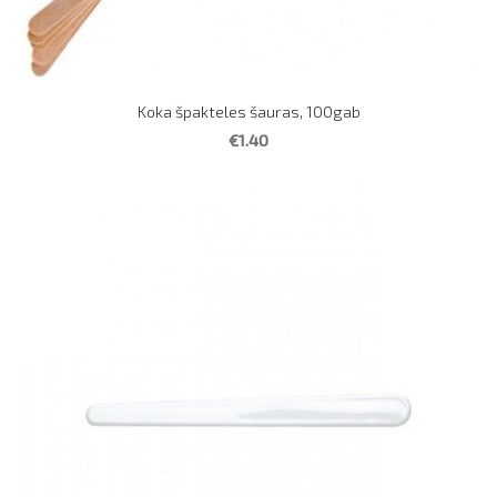
Koka špakteles šauras, 100gab
€1.40