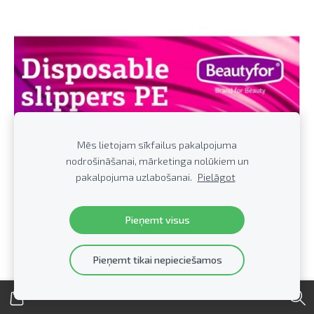
Mēs lietojam sīkfailus pakalpojuma
nodrošināšanai, mārketinga nolūkiem un
pakalpojuma uzlabošanai.
Pielāgot
Pieņemt visus
Pieņemt tikai nepieciešamos
Vienreizējās čības PE Beautyfor, 25 pāri