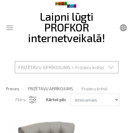
Laipni lūgti
PROFKOR
internetveikalā!
FRIZĒTAVU APRĪKOJUMS > Frizieru krēsli
Preces
FRIZĒTAVU APRĪKOJUMS
Frizieru krēsli
Filtrs
Kārtot pēc