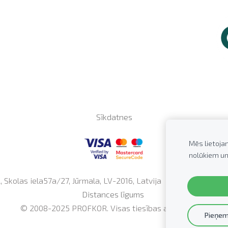
Sīkdatnes
Mēs lietoja
nolūkiem un
Skolas iela57a/27, Jūrmala, LV-2016, Latvija Tālrunis: +371
2
Distances līgums
© 2008-2025 PROFKOR.
Visas tiesības aizsargātas.
Pieņem