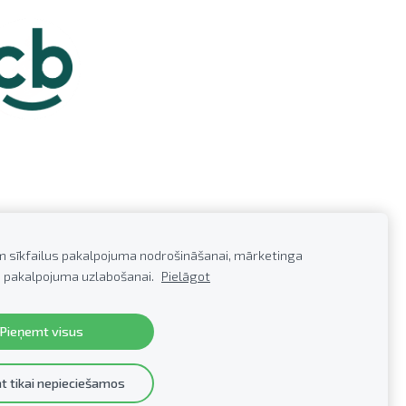
m sīkfailus pakalpojuma nodrošināšanai, mārketinga
 pakalpojuma uzlabošanai.
Pielāgot
0279922,
E-pasts:
info@profkor.lv
Pieņemt visus
t tikai nepieciešamos