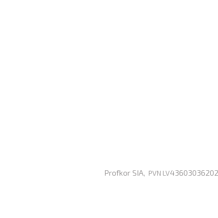
Profkor SIA,
43603036202, 
PVN LV