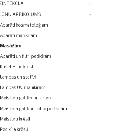
ZINFEKCIJA
›
LONU APRĪKOJUMS
›
Aparāti kosmetoloģiem
Aparāti manikīram
Masāžām
Aparāti un filtri pedikīram
Kušetes un krēsli
Lampas un statīvi
Lampas UV, manikīram
Meistara galdi manikīram
Meistara galdi un ratiņi pedikīram
Meistara krēsli
Pedikīra krēsli