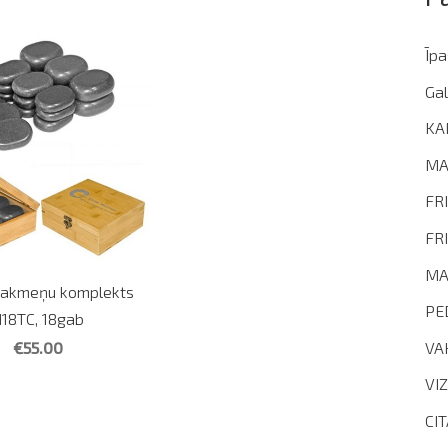
Īp
Gal
KA
MA
FR
FR
MA
 akmeņu komplekts
PE
18TC, 18gab
€55.00
VA
VI
CI