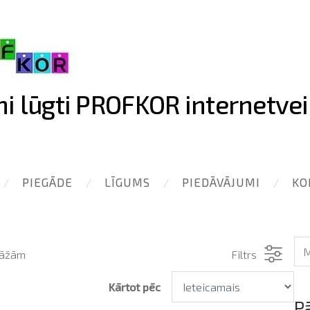
ni lūgti PROFKOR internetvei
PIEGĀDE
LĪGUMS
PIEDĀVĀJUMI
KO
āžām
Filtrs
Kārtot pēc
P