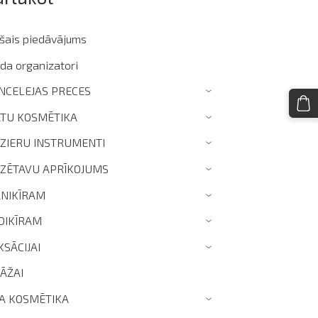
ašais piedāvājums
da organizatori
NCELEJAS PRECES
›
TU KOSMĒTIKA
›
IZIERU INSTRUMENTI
›
IZĒTAVU APRĪKOJUMS
›
NIKĪRAM
›
DIKĪRAM
›
KSĀCIJAI
›
ZĀŽAI
TA KOSMĒTIKA
›