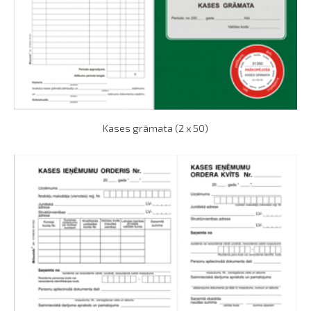
Kases grāmata (2 x 50)