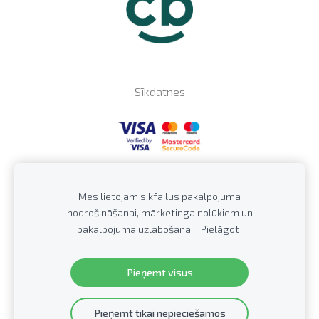
Sīkdatnes
Profkor SIA,
43603036202, Skolas iela57a/27,
PVN LV
Mēs lietojam sīkfailus pakalpojuma
Jūrmala, LV-2016, Latvija Tālrunis: +371
20279922,
E-
nodrošināšanai, mārketinga nolūkiem un
pasts:
info@profkor.lv
pakalpojuma uzlabošanai.
Pielāgot
Distances līgums
© 2008-2025 PROFKOR.
Visas tiesības aizsargātas.
Pieņemt visus
Pieņemt tikai nepieciešamos