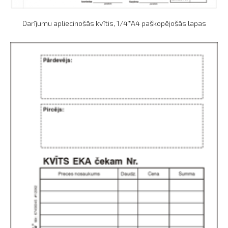
Darījumu apliecinošās kvītis, 1/4*A4 paškopējošās lapas