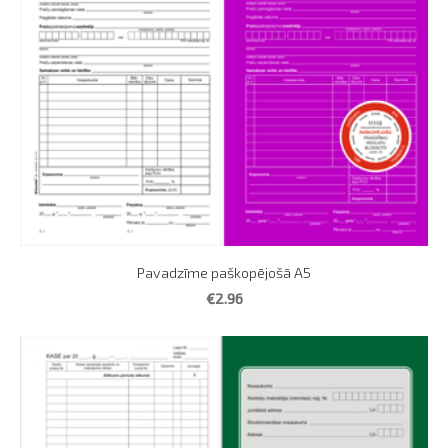
Pavadzīme paškopējošā A5
€2.96