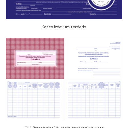
Kases izdevumu orderis
EKA (kases sist.) žurnāls gadam numurēts