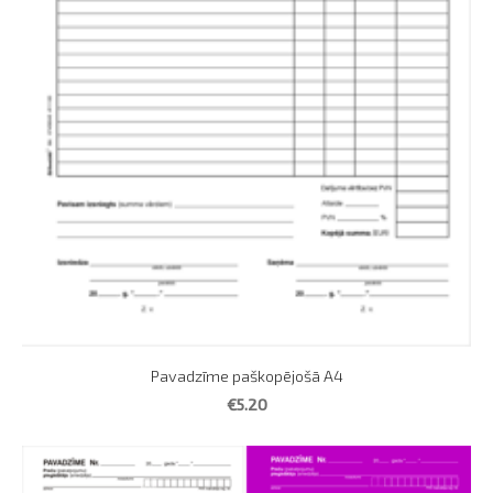
Pavadzīme paškopējošā A4
€5.20