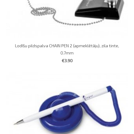
Lodīšu pildspalva CHAIN PEN 2 (apmeklētāju), zila tinte,
0.7mm
€3.90