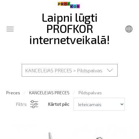
Laipni lūgti
PROFKOR
internetveikalā!
KANCELEJAS PRECES > Pildspalvas
Preces
KANCELEJAS PRECES
Pildspalvas
Filtrs
Kārtot pēc