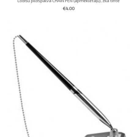
Lodīšu pildspalva CHAIN PEN (apmeklētāju), zila tinte
€4.00