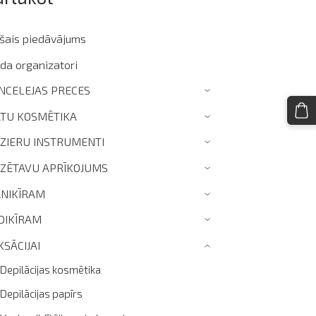
ašais piedāvājums
da organizatori
NCELEJAS PRECES
›
TU KOSMĒTIKA
›
IZIERU INSTRUMENTI
›
IZĒTAVU APRĪKOJUMS
›
NIKĪRAM
›
DIKĪRAM
›
KSĀCIJAI
›
Depilācijas kosmētika
Depilācijas papīrs