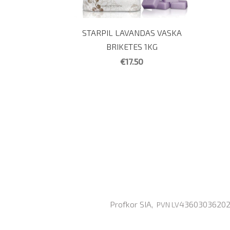
STARPIL LAVANDAS VASKA
BRIKETES 1KG
€17.50
Profkor SIA,
43603036202, 
PVN LV