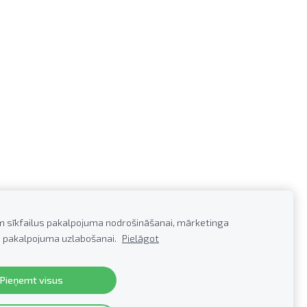
m sīkfailus pakalpojuma nodrošināšanai, mārketinga
 pakalpojuma uzlabošanai.
Pielāgot
0279922,
E-pasts:
info@profkor.lv
Pieņemt visus