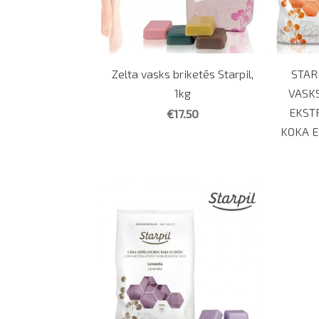
Zelta vasks briketēs Starpil,
STAR
1kg
VASKS
EKST
€17.50
KOKA E