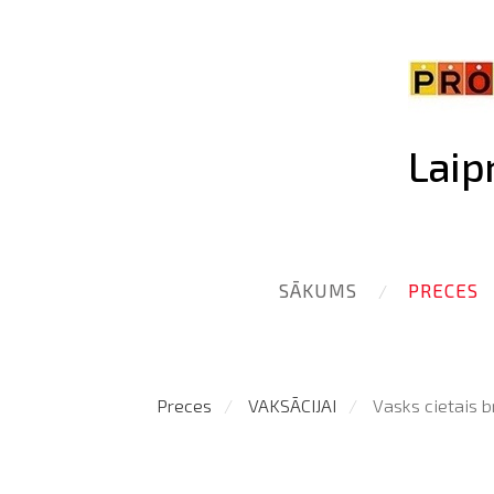
Laip
SĀKUMS
PRECES
Preces
VAKSĀCIJAI
Vasks cietais b