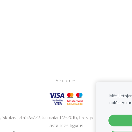
Sīkdatnes
Mēs lietoja
nolūkiem un
Skolas iela57a/27, Jūrmala, LV-2016, Latvija Tālrunis: +371
2
Distances līgums