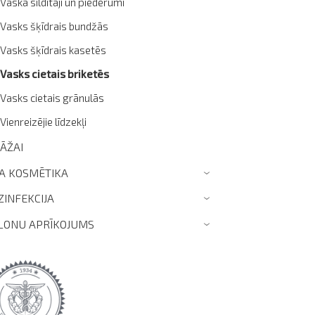
Vaska sildītāji un piederumi
Vasks šķīdrais bundžās
Vasks šķīdrais kasetēs
Vasks cietais briketēs
Vasks cietais grānulās
Vienreizējie līdzekļi
ZĀŽAI
TA KOSMĒTIKA
›
ZINFEKCIJA
›
LONU APRĪKOJUMS
›