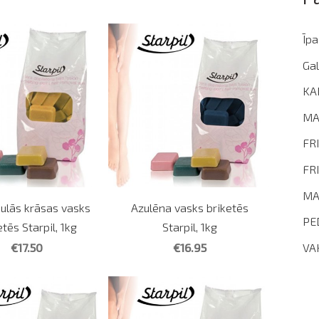
Īp
Gal
KA
MA
FR
FR
MA
aulās krāsas vasks
Azulēna vasks briketēs
PE
etēs Starpil, 1kg
Starpil, 1kg
€17.50
€16.95
VA