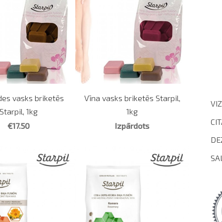
es vasks briketēs
Vīna vasks briketēs Starpil,
VI
Starpil, 1kg
1kg
CI
€17.50
Izpārdots
DE
SA