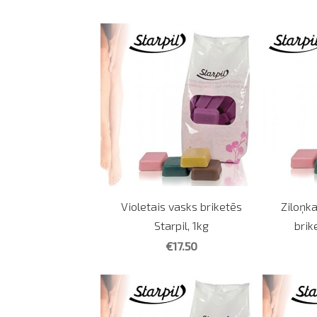
Violetais vasks briketēs
Ziloņk
Starpil, 1kg
brik
€17.50