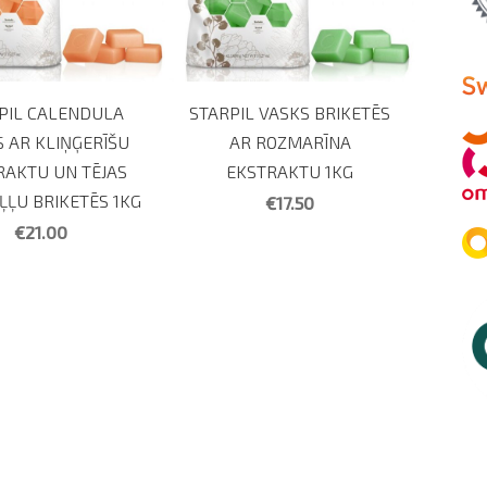
PIL CALENDULA
STARPIL VASKS BRIKETĒS
 AR KLIŅĢERĪŠU
AR ROZMARĪNA
RAKTU UN TĒJAS
EKSTRAKTU 1KG
ĻĻU BRIKETĒS 1KG
€17.50
€21.00