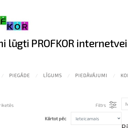
ni lūgti PROFKOR internetvei
PIEGĀDE
LĪGUMS
PIEDĀVĀJUMI
KO
riketēs
Filtrs
Kārtot pēc
P