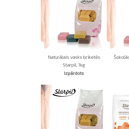
Naturālais vasks briketēs
Šokolād
Starpil, 1kg
Izpārdots